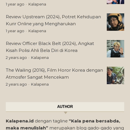
1 year ago
Kalapena
Review Upstream (2024), Potret Kehidupan
Kurir Online yang Mengharukan
1 year ago
Kalapena
Review Officer Black Belt (2024), Angkat
Kisah Polisi Ahli Bela Diri di Korea
2 years ago
Kalapena
The Wailing (2016), Film Horor Korea dengan
Atmosfer Sangat Mencekam
2 years ago
Kalapena
AUTHOR
Kalapena.id
dengan tagline
“Kala pena bersabda,
maka menulislah”
merupakan blog gado-gado yang