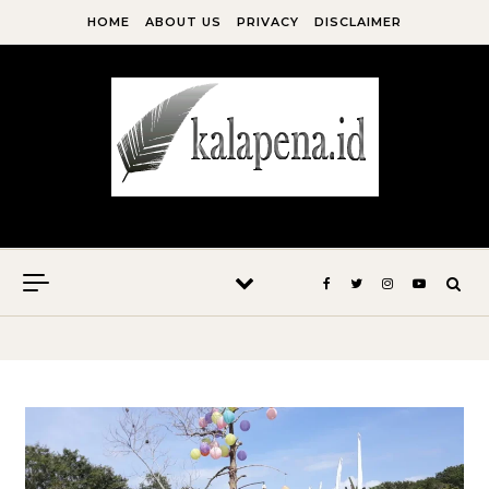
Skip to content
HOME
ABOUT US
PRIVACY
DISCLAIMER
Kala Pena Bersabda, Maka Menulislah