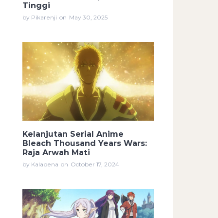
Tinggi
by Pikarenji
on
May 30, 2025
Kelanjutan Serial Anime
Bleach Thousand Years Wars:
Raja Arwah Mati
by Kalapena
on
October 17, 2024