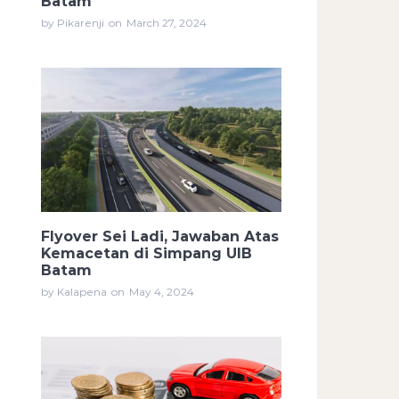
Batam
by Pikarenji
on
March 27, 2024
Flyover Sei Ladi, Jawaban Atas
Kemacetan di Simpang UIB
Batam
by Kalapena
on
May 4, 2024