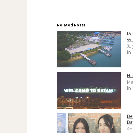
Related Posts
Pe
Wi
Jul
In
Ha
Ma
In
Be
Ba
Apr