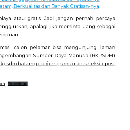
atam, Berkualitas dan Banyak Gratisan-nya
iaya atau gratis. Jadi jangan pernah percaya
nggiurkan, apalagi jika meminta uang sebagai
penipuan.
ormasi, calon pelamar bisa mengunjungi laman
engembangan Sumber Daya Manusia (BKPSDM)
/bkpsdm.batam.go.id/pengumuman-seleksi-cpns-
tam
Download