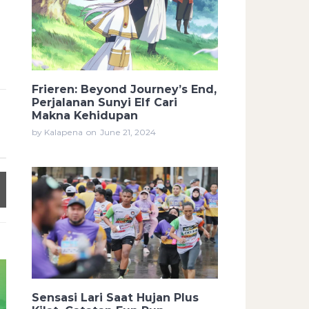
Frieren: Beyond Journey’s End,
Perjalanan Sunyi Elf Cari
Makna Kehidupan
by Kalapena
on
June 21, 2024
Sensasi Lari Saat Hujan Plus