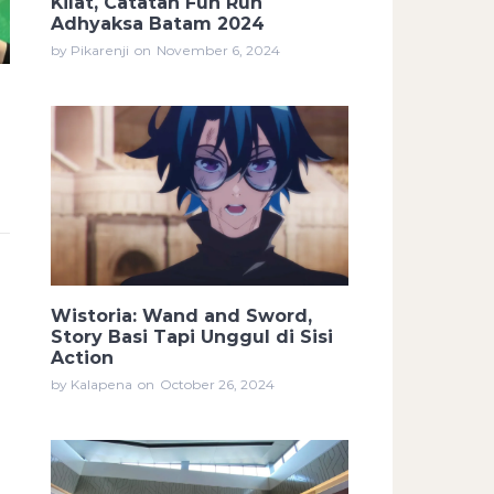
Kilat, Catatan Fun Run
Adhyaksa Batam 2024
by Pikarenji
on
November 6, 2024
Wistoria: Wand and Sword,
Story Basi Tapi Unggul di Sisi
Action
by Kalapena
on
October 26, 2024