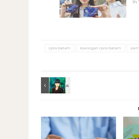
In 
cpns batam
lowongan cpns batam
pem