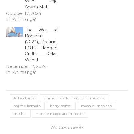
Wars: Raja
Arwah Mati
October 17, 2024
In "Animanga"
The War of
Rohirrim
(2024), Prekuel
LOTR dengan
Grafis Kelas
Wahid
December 17, 2024
In "Animanga"
A-1 Pictures
anime mashle magic and muscles
hajime komoto
harry potter
mash burnedead
mashle
mashle magic and muscles
No Comments