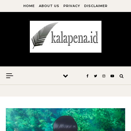
Skip to content
HOME
ABOUT US
PRIVACY
DISCLAIMER
Kala Pena Bersabda, Maka Menulislah