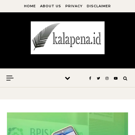
Skip to content
HOME
ABOUT US
PRIVACY
DISCLAIMER
Kala Pena Bersabda, Maka Menulislah