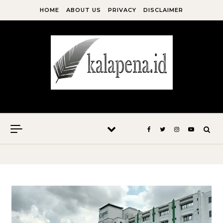
Skip to content
HOME
ABOUT US
PRIVACY
DISCLAIMER
Kala Pena Bersabda, Maka Menulislah