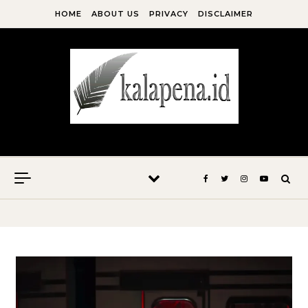
Skip to content
HOME
ABOUT US
PRIVACY
DISCLAIMER
Kala Pena Bersabda, Maka Menulislah