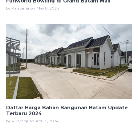
Funworld Bowling di Grand Batam Mall
by Kalapena
on
May 8, 2024
Daftar Harga Bahan Bangunan Batam Update
Terbaru 2024
by Pikarenji
on
April 5, 2024