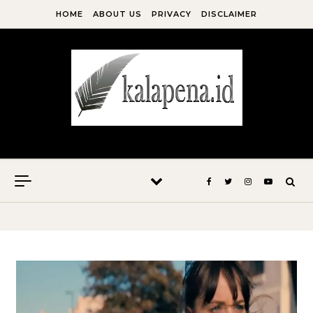
Skip to content
HOME
ABOUT US
PRIVACY
DISCLAIMER
Kala Pena Bersabda, Maka Menulislah