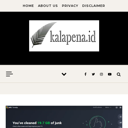
Skip to content
HOME
ABOUT US
PRIVACY
DISCLAIMER
Kala Pena Bersabda, Maka Menulislah