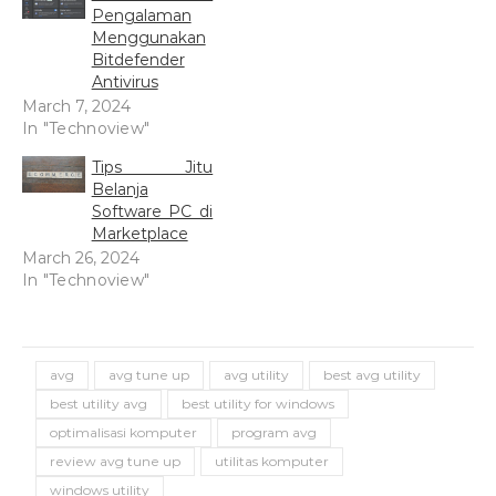
Pengalaman
Menggunakan
Bitdefender
Antivirus
March 7, 2024
In "Technoview"
Tips Jitu
Belanja
Software PC di
Marketplace
March 26, 2024
In "Technoview"
avg
avg tune up
avg utility
best avg utility
best utility avg
best utility for windows
optimalisasi komputer
program avg
review avg tune up
utilitas komputer
windows utility