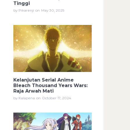
Tinggi
by Pikarenji
on
May 30, 2025
Kelanjutan Serial Anime
Bleach Thousand Years Wars:
Raja Arwah Mati
by Kalapena
on
October 17, 2024