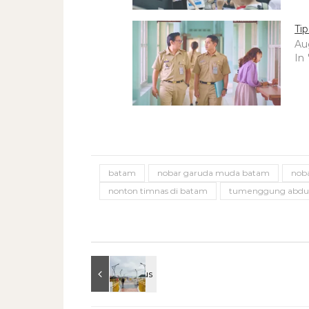
Ti
Au
In 
batam
nobar garuda muda batam
noba
nonton timnas di batam
tumenggung abdul