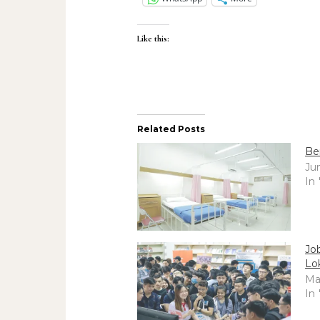
Like this:
Related Posts
Be
Ju
In
Jo
Lo
Ma
In