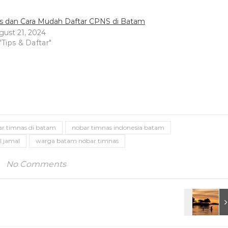
ps dan Cara Mudah Daftar CPNS di Batam
gust 21, 2024
"Tips & Daftar"
r timnas di batam
nobar timnas indonesia batam
 jamal
warga batam nobar timnas
No Comments