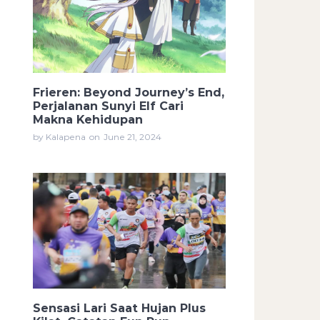
Frieren: Beyond Journey’s End,
Perjalanan Sunyi Elf Cari
Makna Kehidupan
by Kalapena
on
June 21, 2024
Sensasi Lari Saat Hujan Plus