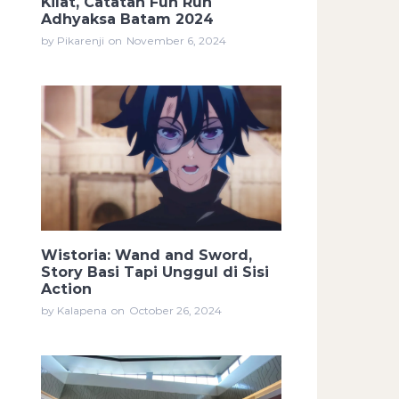
Kilat, Catatan Fun Run
Adhyaksa Batam 2024
by Pikarenji
on
November 6, 2024
Wistoria: Wand and Sword,
Story Basi Tapi Unggul di Sisi
Action
by Kalapena
on
October 26, 2024