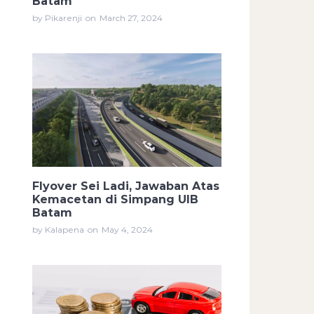
Batam
by Pikarenji
on
March 27, 2024
Flyover Sei Ladi, Jawaban Atas
Kemacetan di Simpang UIB
Batam
by Kalapena
on
May 4, 2024