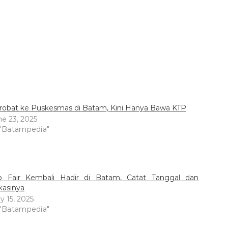
robat ke Puskesmas di Batam, Kini Hanya Bawa KTP
ne 23, 2025
 "Batampedia"
b Fair Kembali Hadir di Batam, Catat Tanggal dan
kasinya
y 15, 2025
 "Batampedia"