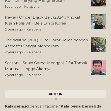
Kurir Online yang Mengharukan
1 year ago
Kalapena
Review Officer Black Belt (2024), Angkat
Kisah Polisi Ahli Bela Diri di Korea
2 years ago
Kalapena
The Wailing (2016), Film Horor Korea dengan
Atmosfer Sangat Mencekam
2 years ago
Kalapena
Season II Squid Game: Menggali Sifat Tamak
Manusia Hingga Akarnya
2 years ago
Kalapena
AUTHOR
Kalapena.id
dengan tagline
“Kala pena bersabda,