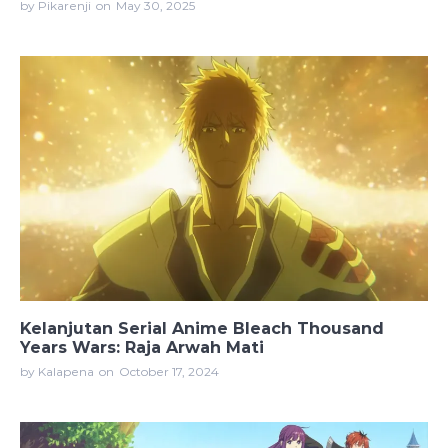
by Pikarenji
on
May 30, 2025
Kelanjutan Serial Anime Bleach Thousand
Years Wars: Raja Arwah Mati
by Kalapena
on
October 17, 2024