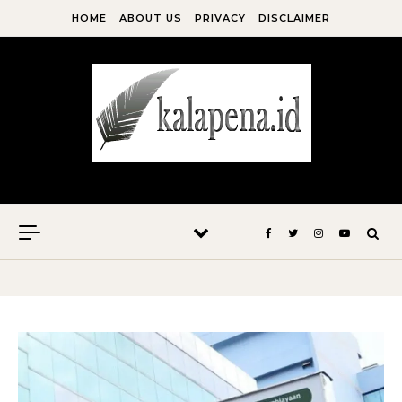
Skip to content
HOME
ABOUT US
PRIVACY
DISCLAIMER
Kala Pena Bersabda, Maka Menulislah