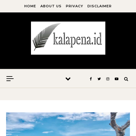
Skip to content
HOME
ABOUT US
PRIVACY
DISCLAIMER
Kala Pena Bersabda, Maka Menulislah