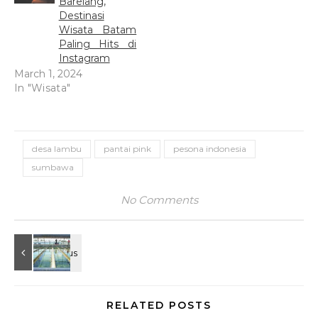
Barelang,
Destinasi
Wisata Batam
Paling Hits di
Instagram
March 1, 2024
In "Wisata"
desa lambu
pantai pink
pesona indonesia
sumbawa
No Comments
RELATED POSTS