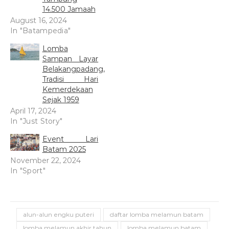
14.500 Jamaah
August 16, 2024
In "Batampedia"
Lomba
Sampan Layar
Belakangpadang,
Tradisi Hari
Kemerdekaan
Sejak 1959
April 17, 2024
In "Just Story"
Event Lari
Batam 2025
November 22, 2024
In "Sport"
alun-alun engku puteri
daftar lomba melamun batam
lomba melamun akhir tahun
lomba melamun batam