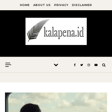
Skip to content
HOME
ABOUT US
PRIVACY
DISCLAIMER
Kala Pena Bersabda, Maka Menulislah