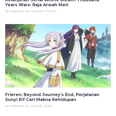
Years Wars: Raja Arwah Mati
by Kalapena
on
October 17, 2024
Frieren: Beyond Journey’s End, Perjalanan
Sunyi Elf Cari Makna Kehidupan
by Kalapena
on
June 21, 2024